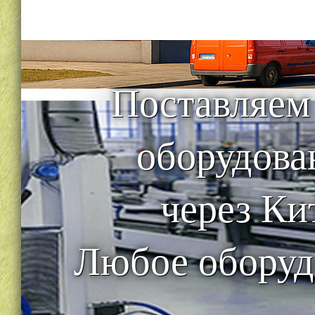
Поставляем
оборудова
через Ки
Любое оборуд