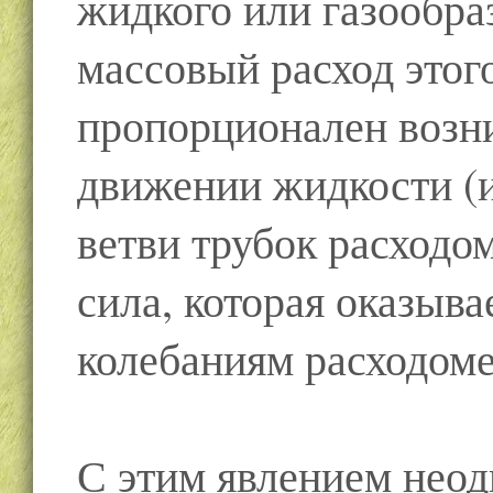
жидкого или газообра
массовый расход этог
пропорционален возн
движении жидкости (и
ветви трубок расходо
сила, которая оказыв
колебаниям расходом
С этим явлением неод