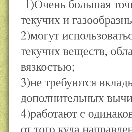
1)Очень большая точн
текучих и газообразн
2)могут использовать
текучих веществ, об
вязкостью;
3)не требуются вклад
дополнительных вычи
4)работают с одинако
от того,куда направле