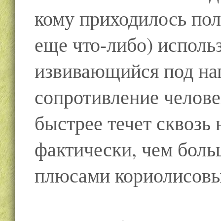
кому приходилось поли
еще что-либо) исполь
извивающийся под на
сопротивление челове
быстрее течет сквозь н
фактически, чем боль
плюсами кориолисовы