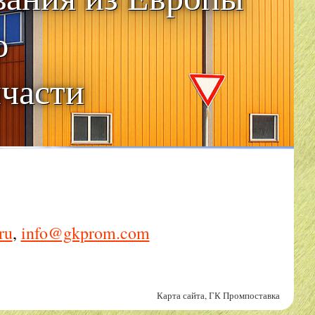
ю
пчасти
ru
,
info@gkprom.com
Карта сайта
,
ГК Промпоставка