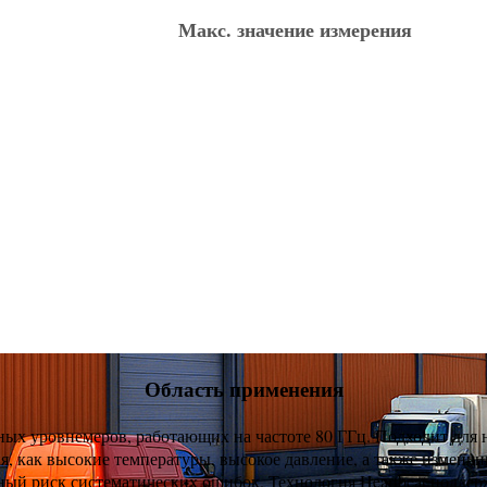
Макс. значение измерения
Область применения
ных уровнемеров, работающих на частоте 80 ГГц. Подходит для
, как высокие температуры, высокое давление, а также изменчи
ый риск систематических ошибок. Технология Heartbeat поддер