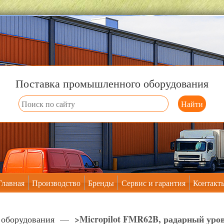
Поставка промышленного оборудования
Главная
Производство
Бренды
Сервис и гарантия
Контакт
>Micropilot FMR62B, радарный уро
 оборудования
—