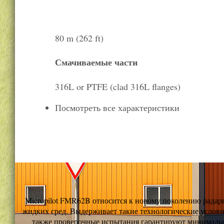
80 m (262 ft)
Смачиваемые части
316L or PTFE (clad 316L flanges)
Посмотреть все характеристики
Micropilot FMR62B относится к новому поколению радар
жидких сред. Выдерживает такие технологические условия
также проверочные испытания гарантируют минимальн