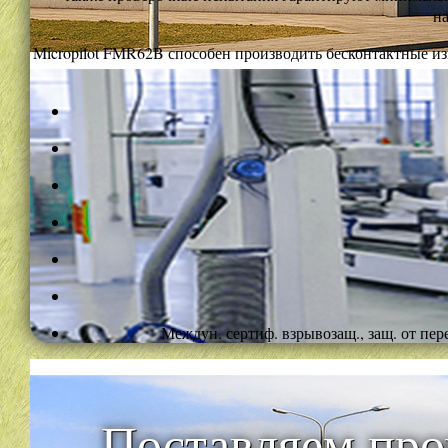
на
Micropilot FMR62B способен производить бесконтактные из
Междун. сертиф. взрывозащ., защ. от пе
Поставляем пр