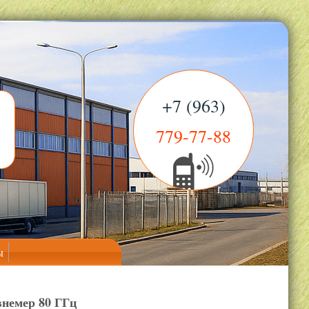
+7 (963)
779-77-88
ы
внемер 80 ГГц