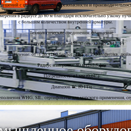
рушений с целью повышения безопасности и производительнос
мерения в радиусе до 80 м благодаря исключительно узкому пучк
с большим количеством внутренней арматуры.
Технологические соединения: фланцевые
Температура: от -196 до +450 °C (от -320 до +842 °F)
Давление: от -1 до +160 бар (от -14,5 до 2320,6 фнт/кв. дюйм
Радиус измерения: 80 м (262,5 фт)
Погрешность: ±1 мм (0,04")
Диапазон W: 80 ГГц
реполнения WHG, SIL, сертификаты для морского применения, се
омышленное оборудов