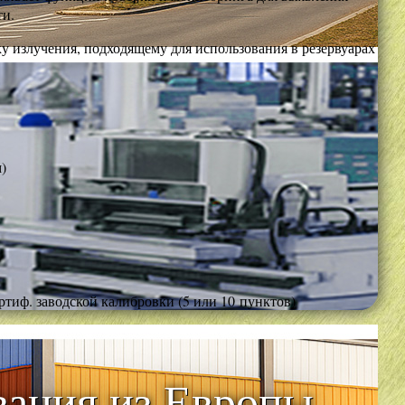
ти.
у излучения, подходящему для использования в резервуарах
)
ртиф. заводской калибровки (5 или 10 пунктов)
ания из Европы