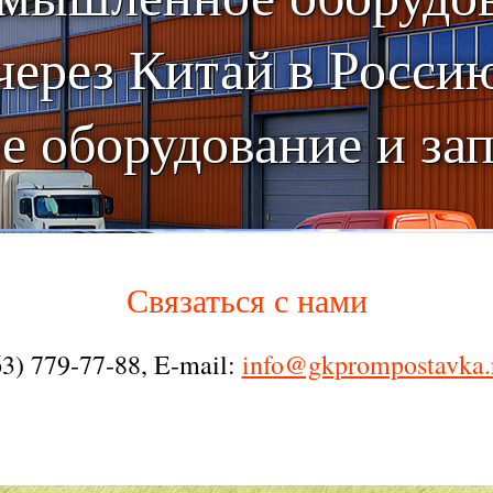
через Китай в Росси
 оборудование и за
Связаться с нами
3) 779-77-88, E-mail:
info@gkprompostavka.