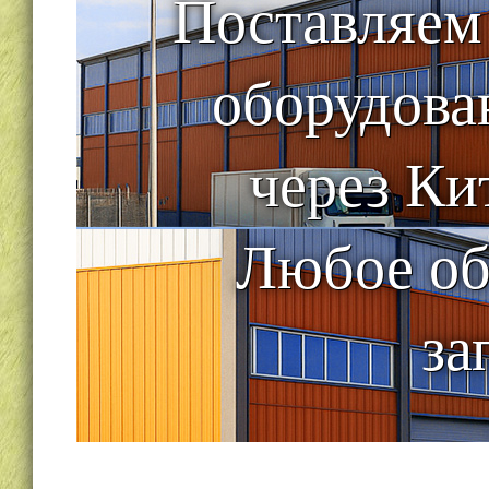
Поставляем
оборудова
через Ки
Любое об
за