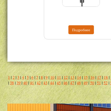
Подробнее
1
|
2
|
3
|
4
|
5
|
6
|
7
|
8
|
9
|
10
|
11
|
12
|
13
|
14
|
15
|
16
|
17
|
18
|
|
38
|
39
|
40
|
41
|
42
|
43
|
44
|
45
|
46
|
47
|
48
|
49
|
50
|
51
|
52
|