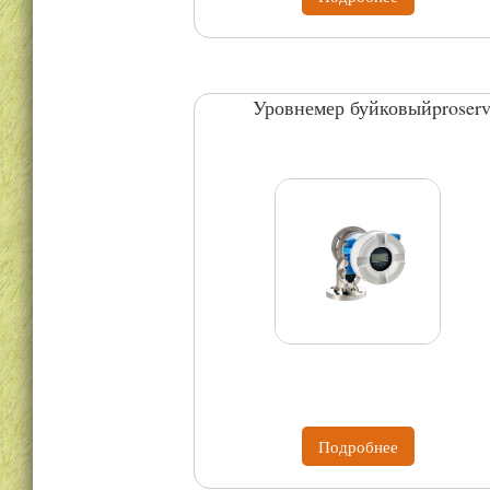
Уровнемер буйковыйproser
Подробнее