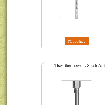
Подробнее
Tlsw1thermowell , South Afri