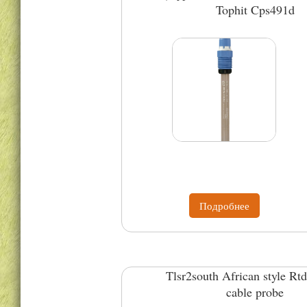
Tophit Cps491d
Подробнее
Tlsr2south African style Rtd
cable probe