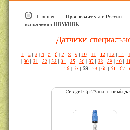
Главная
—
Производители в России
исполнения HBM/HBK
Датчики специаль
1
|
2
|
3
|
4
|
5
|
6
|
7
|
8
|
9
|
10
|
11
|
12
|
13
|
14
|
|
30
|
31
|
32
|
33
|
34
|
35
|
36
|
37
|
38
|
39
|
40
|
4
58
56
|
57
|
|
59
|
60
|
61
|
62
|
Ceragel Cps72аналоговый д