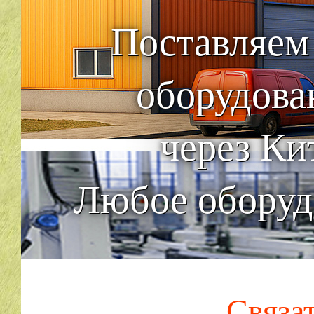
Поставляем
оборудова
через Ки
Любое оборуд
Связа