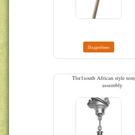
Подробнее
Tlsr1south African style tem
assembly