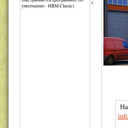
с
умолчанию - HBM Classic)
На
inf