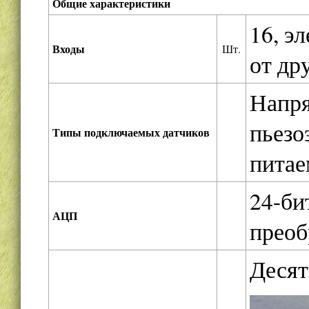
Общие характеристики
16, э
Входы
Шт.
от др
Напря
пьезо
Типы подключаемых датчиков
питае
24-би
АЦП
преоб
Десят