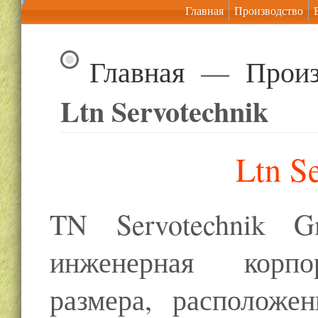
Главная
Производство
Главная
—
Произ
Ltn Servotechnik
Ltn S
TN Servotechnik 
инженерная корпо
размера, расположе