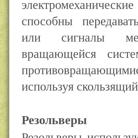
электромеханическ
способны передават
или сигналы ме
вращающейся сист
противовращающ
используя скользящий
Резольверы
Резольверы использу