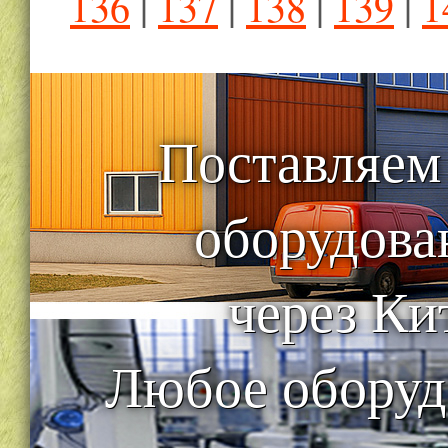
136
|
137
|
138
|
139
|
1
Поставляем
оборудова
через Ки
Любое оборуд