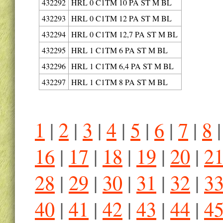
432292
HRL 0 C1TM 10 PA ST M BL
432293
HRL 0 C1TM 12 PA ST M BL
432294
HRL 0 C1TM 12,7 PA ST M BL
432295
HRL 1 C1TM 6 PA ST M BL
432296
HRL 1 C1TM 6,4 PA ST M BL
432297
HRL 1 C1TM 8 PA ST M BL
1
|
2
|
3
|
4
|
5
|
6
|
7
|
8
16
|
17
|
18
|
19
|
20
|
2
28
|
29
|
30
|
31
|
32
|
3
40
|
41
|
42
|
43
|
44
|
4