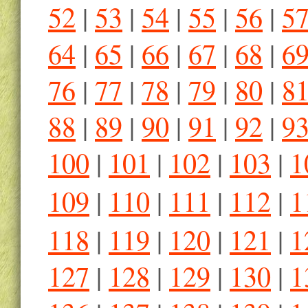
52
|
53
|
54
|
55
|
56
|
5
64
|
65
|
66
|
67
|
68
|
6
76
|
77
|
78
|
79
|
80
|
8
88
|
89
|
90
|
91
|
92
|
9
100
|
101
|
102
|
103
|
1
109
|
110
|
111
|
112
|
1
118
|
119
|
120
|
121
|
1
127
|
128
|
129
|
130
|
1