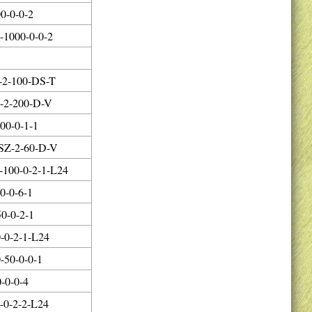
0-0-0-2
1000-0-0-2
-2-100-DS-T
-2-200-D-V
00-0-1-1
SZ-2-60-D-V
100-0-2-1-L24
0-0-6-1
0-0-2-1
-0-2-1-L24
50-0-0-1
-0-0-4
-0-2-2-L24