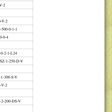
V-2
-V-2
500-0-1-1
0-0-4
0-2-1-L24
/SZ-1-250-D-V
-1-300-S-V
-V-2
-2-200-DS-V