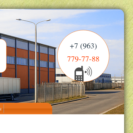
+7 (963)
779-77-88
ы