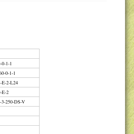
-0-1-1
0-0-1-1
-E-2-L24
-E-2
-3-250-DS-V