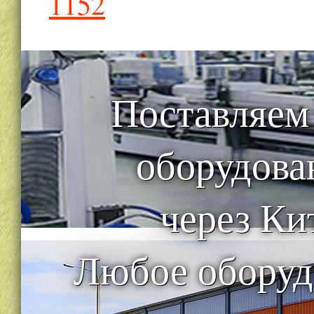
1152
Поставляем
оборудова
через Ки
Любое оборуд