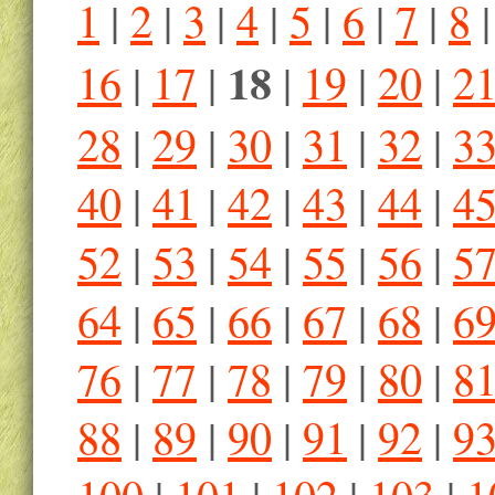
1
|
2
|
3
|
4
|
5
|
6
|
7
|
8
18
16
|
17
|
|
19
|
20
|
2
28
|
29
|
30
|
31
|
32
|
3
40
|
41
|
42
|
43
|
44
|
4
52
|
53
|
54
|
55
|
56
|
5
64
|
65
|
66
|
67
|
68
|
6
76
|
77
|
78
|
79
|
80
|
8
88
|
89
|
90
|
91
|
92
|
9