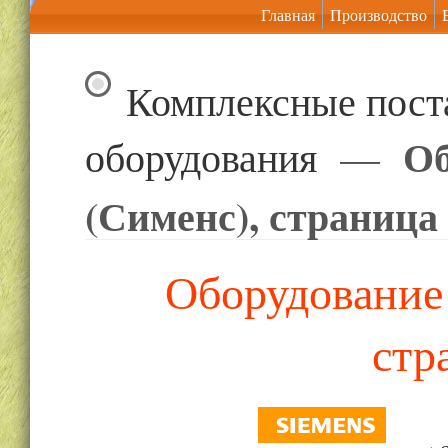
Главная
Производство
Комплексные пост
Об
оборудования
—
(Сименс), страница
Оборудование 
стр