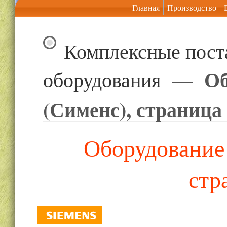
Главная
Производство
Комплексные пост
Об
оборудования
—
(Сименс), страница
Оборудование 
стр