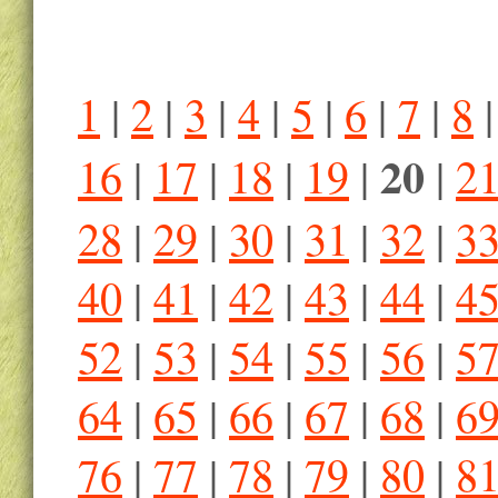
1
|
2
|
3
|
4
|
5
|
6
|
7
|
8
20
16
|
17
|
18
|
19
|
|
2
28
|
29
|
30
|
31
|
32
|
3
40
|
41
|
42
|
43
|
44
|
4
52
|
53
|
54
|
55
|
56
|
5
64
|
65
|
66
|
67
|
68
|
6
76
|
77
|
78
|
79
|
80
|
8