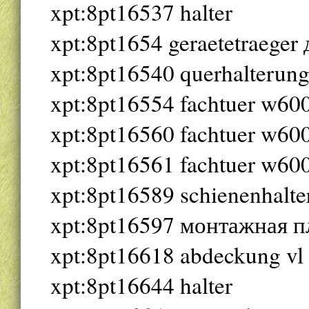
xpt:8pt16537 halter
xpt:8pt1654 geraetetraeger
xpt:8pt16540 querhalterun
xpt:8pt16554 fachtuer w600
xpt:8pt16560 fachtuer w600
xpt:8pt16561 fachtuer w600
xpt:8pt16589 schienenhalter
xpt:8pt16597 монтажная пл
xpt:8pt16618 abdeckung vl
xpt:8pt16644 halter