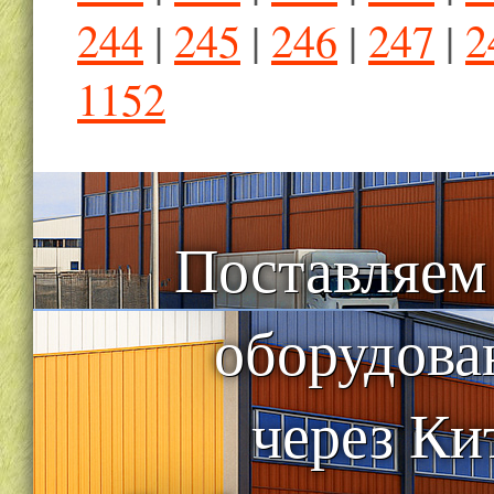
244
|
245
|
246
|
247
|
2
1152
Поставляем
оборудова
через Ки