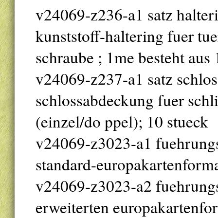
v24069-z236-a1 satz haltering
kunststoff-haltering fuer tue
schraube ; 1me besteht aus 
v24069-z237-a1 satz schloss
schlossabdeckung fuer schli
(einzel/do ppel); 10 stueck
v24069-z3023-a1 fuehrungs
standard-europakartenforma
v24069-z3023-a2 fuehrungs
erweiterten europakartenfo