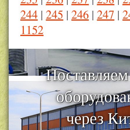
244
|
245
|
246
|
247
|
2
1152
Поставляем
оборудова
через Ки