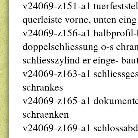
v24069-z151-a1 tuerfeststell
querleiste vorne, unten eing
v24069-z156-a1 halbprofil-
doppelschliessung o-s chra
schliesszylind er einge- bau
v24069-z163-a1 schliessges
schrankes
v24069-z165-a1 dokumenten
schraenken
v24069-z169-a1 schlossabde