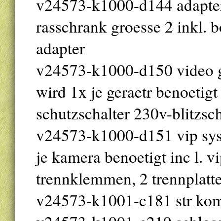
v24573-k1000-d144 adapter-
rasschrank groesse 2 inkl. 
adapter
v24573-k1000-d150 video gr
wird 1x je geraetr benoetigt i
schutzschalter 230v-blitzsc
v24573-k1000-d151 vip syst
je kamera benoetigt inc l. v
trennklemmen, 2 trennplatt
v24573-k1001-c181 str kom