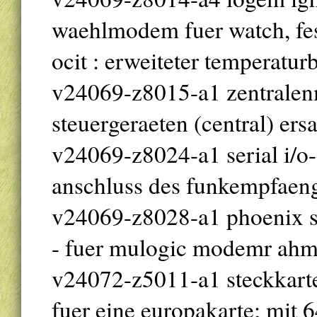
waehlmodem fuer watch, fes
ocit : erweiteter temperatur
v24069-z8015-a1 zentralen
steuergeraeten (central) ers
v24069-z8024-a1 serial i/o
anschluss des funkempfaen
v24069-z8028-a1 phoenix s
- fuer mulogic modemr ahme
v24072-z5011-a1 steckkart
fuer eine europakarte; mit 64