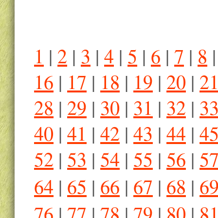
1
|
2
|
3
|
4
|
5
|
6
|
7
|
8
16
|
17
|
18
|
19
|
20
|
2
28
|
29
|
30
|
31
|
32
|
3
40
|
41
|
42
|
43
|
44
|
4
52
|
53
|
54
|
55
|
56
|
5
64
|
65
|
66
|
67
|
68
|
6
76
|
77
|
78
|
79
|
80
|
8