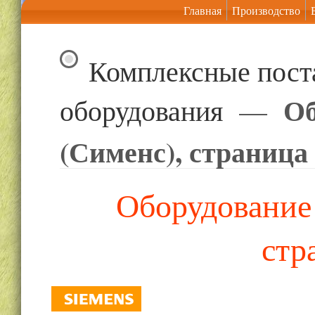
Главная
Производство
Комплексные пост
Об
оборудования
—
(Сименс), страница
Оборудование 
стр