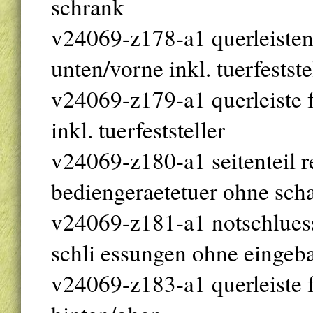
schrank
v24069-z178-a1 querleistens
unten/vorne inkl. tuerfestste
v24069-z179-a1 querleiste 
inkl. tuerfeststeller
v24069-z180-a1 seitenteil r
bediengeraetetuer ohne sch
v24069-z181-a1 notschluesse
schli essungen ohne eingeba
v24069-z183-a1 querleiste f