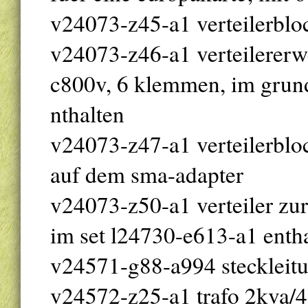
v24073-z45-a1 verteilerblock
v24073-z46-a1 verteilererw
c800v, 6 klemmen, im grun
nthalten
v24073-z47-a1 verteilerbl
auf dem sma-adapter
v24073-z50-a1 verteiler zur
im set l24730-e613-a1 entha
v24571-g88-a994 steckleit
v24572-z25-a1 trafo 2kva/