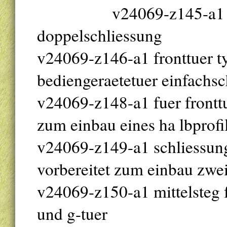
v24069-z145-a1 t
doppelschliessung
v24069-z146-a1 fronttuer t
bediengeraetetuer einfachsc
v24069-z148-a1 fuer fronttu
zum einbau eines ha lbprofil
v24069-z149-a1 schliessung
vorbereitet zum einbau zweie
v24069-z150-a1 mittelsteg f
und g-tuer