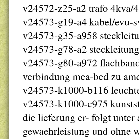
v24572-z25-a2 trafo 4kva/
v24573-g19-a4 kabel/evu-
v24573-g35-a958 steckleit
v24573-g78-a2 steckleitu
v24573-g80-a972 flachban
verbindung mea-bed zu amd
v24573-k1000-b116 leuchte
v24573-k1000-c975 kunststo
die lieferung er- folgt unter
gewaehrleistung und ohne we