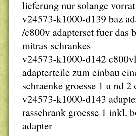
lieferung nur solange vorrat 
v24573-k1000-d139 baz adap
/c800v adapterset fuer das b
mitras-schrankes
v24573-k1000-d142 c800vk2 
adapterteile zum einbau eine
schraenke groesse 1 u nd 2
v24573-k1000-d143 adapter-
rasschrank groesse 1 inkl. 
adapter