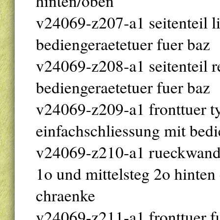
hinten/oben
v24069-z207-a1 seitenteil l
bediengeraetetuer fuer baz
v24069-z208-a1 seitenteil r
bediengeraetetuer fuer baz
v24069-z209-a1 fronttuer ty
einfachschliessung mit bedi
v24069-z210-a1 rueckwand
1o und mittelsteg 2o hinten
chraenke
v24069-z211-a1 fronttuer fu