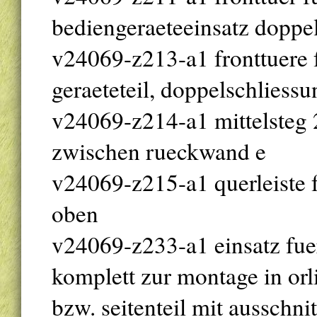
bediengeraeteeinsatz doppe
v24069-z213-a1 fronttuere f
geraeteteil, doppelschliessu
v24069-z214-a1 mittelsteg 2
zwischen rueckwand e
v24069-z215-a1 querleiste f
oben
v24069-z233-a1 einsatz fue
komplett zur montage in orli
bzw. seitenteil mit ausschnit