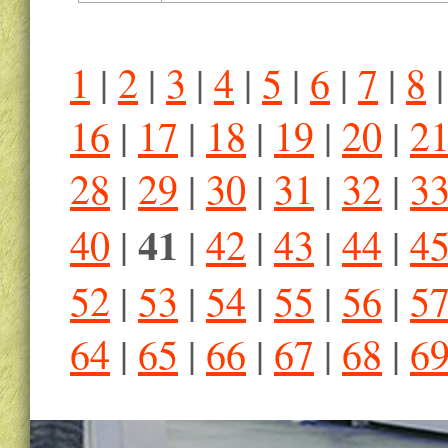
1
|
2
|
3
|
4
|
5
|
6
|
7
|
8
16
|
17
|
18
|
19
|
20
|
2
28
|
29
|
30
|
31
|
32
|
3
41
40
|
|
42
|
43
|
44
|
4
52
|
53
|
54
|
55
|
56
|
5
64
|
65
|
66
|
67
|
68
|
6