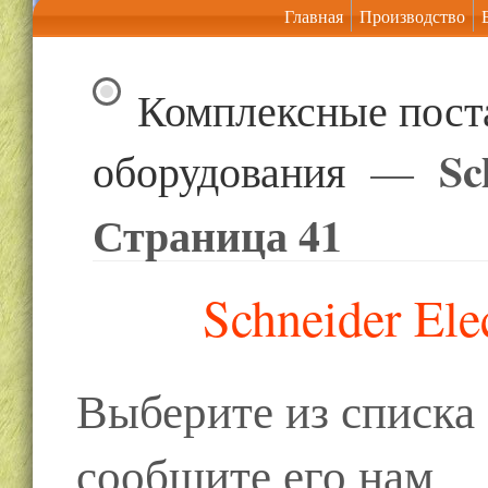
Главная
Производство
Комплексные пост
Sc
оборудования
—
Страница 41
Schneider Ele
Выберите из списк
сообщите его нам