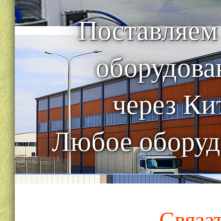
Поставляем
оборудова
через Ки
Любое оборуд
Связа